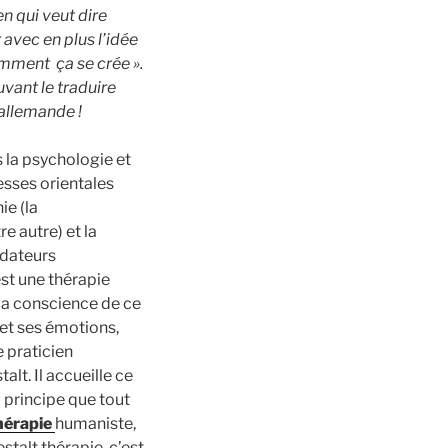
n qui veut dire
 avec en plus l’idée
mment ça se crée ».
vant le tra
duire
 allemande !
s la psychologie et
esses orientales
ie (la
e autre) et la
ndateurs
est une thérapie
 la conscience de ce
 et ses émotions,
e praticien
alt. Il accueille ce
du principe que tout
hérapie
humaniste,
estalt thérapie, c’est