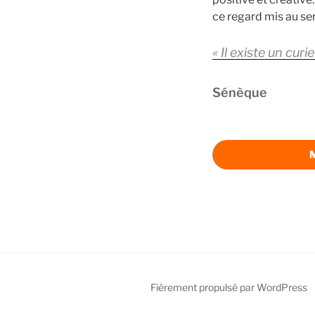
ce regard mis au ser
« Il existe un cur
Sénèque
M
Fièrement propulsé par WordPress