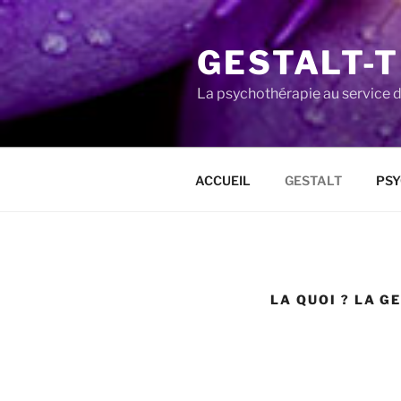
Aller
au
GESTALT-
contenu
principal
La psychothérapie au service d
ACCUEIL
GESTALT
PSY
LA QUOI ? LA G