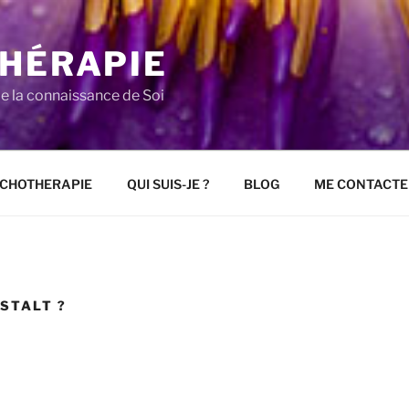
THÉRAPIE
e la connaissance de Soi
CHOTHERAPIE
QUI SUIS-JE ?
BLOG
ME CONTACTE
ESTALT ?