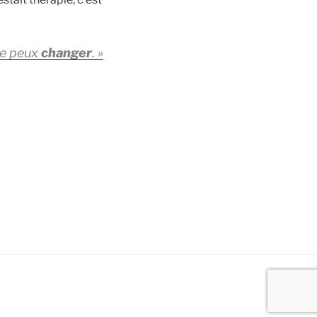
 je peux
changer
. »