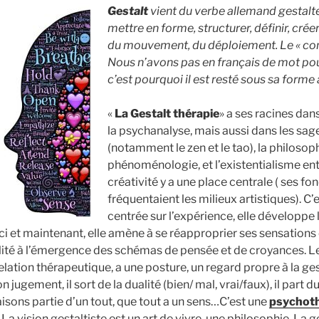
Gestalt
vient du verbe allemand gestalte
mettre en forme, structurer, définir, créer
du mouvement, du déploiement. Le « co
Nous n’avons pas en français de mot pou
c’est pourquoi il est resté sous sa forme
«
La Gestalt thérapie
» a ses racines dan
la psychanalyse, mais aussi dans les sag
(notamment le zen et le tao), la philosoph
phénoménologie, et l’existentialisme entr
créativité y a une place centrale ( ses fo
fréquentaient les milieux artistiques). C’
centrée sur l’expérience, elle développe
ici et maintenant, elle amène à se réapproprier ses sensations
bilité à l’émergence des schémas de pensée et de croyances. L
elation thérapeutique, a une posture, un regard propre à la gest
on jugement, il sort de la dualité (bien/ mal, vrai/faux), il part 
faisons partie d’un tout, que tout a un sens…C’est une
psychot
 La vision gestaltiste est un art de vivre, une philosophie. La g